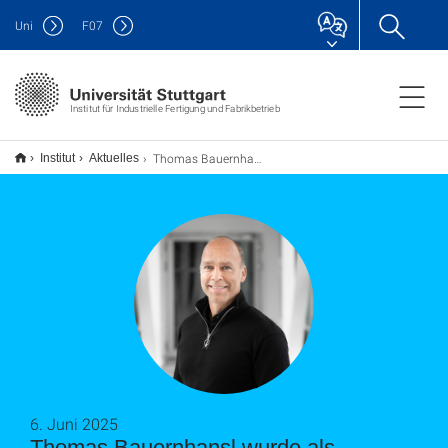
Uni
F
07
Institut für Industrielle Fertigung und Fabrikbetrieb
Thomas Bauernhansl wurde als "Professor des Jahres" nominiert
Institut
Aktuelles
6. Juni 2025
Thomas Bauernhansl wurde als