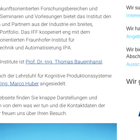
ukunftsorientierten Forschungsbereichen und
Wir s
Intere
Seminaren und Vorlesungen bietet das Institut den
und Partnern aus der Industrie ein breites,
Wir ha
ortfolio. Das IFF kooperiert eng mit dem
Angeb
ientierten Fraunhofer-Institut für
echnik und Automatisierung IPA.
Wir b
Absch
Institute ist
Prof. Dr.-Ing. Thomas Bauernhansl
.
Aussc
uch der Lehrstuhl für Kognitive Produktionssysteme
Wir 
.-Ing. Marco Huber
angesiedelt.
ebseite finden Sie knappe Darstellungen und
 von dem was wir tun und die Kontaktdaten der
r freuen uns über Ihren Besuch.