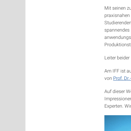
Mit seinen z
praxisnahen 
Studierenden 
spannendes P
anwendungsor
Produktionst
Leiter beider 
Am IFF ist a
von
Prof. Dr
Auf dieser W
Impressionen
Experten. Wi