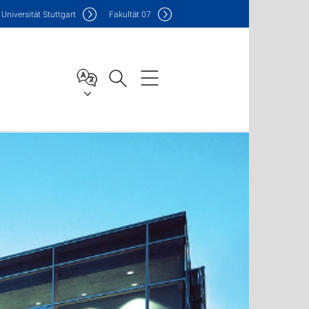
Uni
versität Stuttgart
F
akultät
07