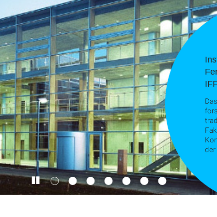
Ins
Fer
IF
Das
for
tra
Fak
Kon
der 