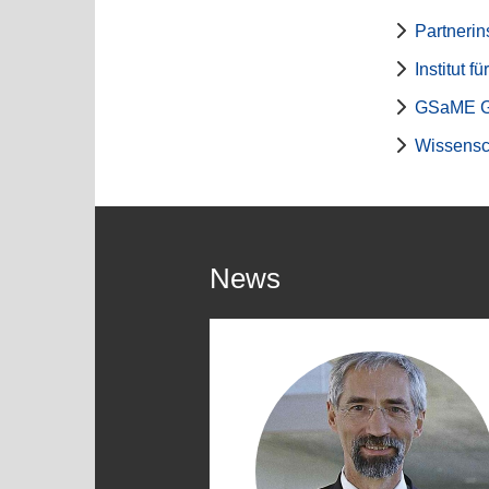
Partnerin
Institut 
GSaME Gr
Wissensch
News